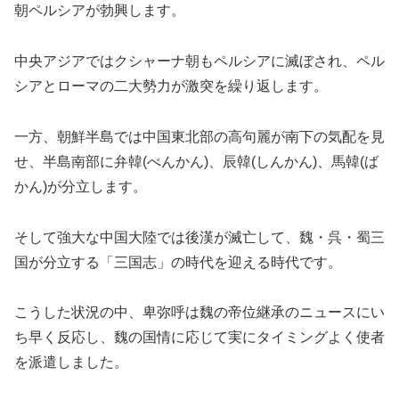
朝ペルシアが勃興します。
中央アジアではクシャーナ朝もペルシアに滅ぼされ、ペル
シアとローマの二大勢力が激突を繰り返します。
一方、朝鮮半島では中国東北部の高句麗が南下の気配を見
せ、半島南部に弁韓(べんかん)、辰韓(しんかん)、馬韓(ば
かん)が分立します。
そして強大な中国大陸では後漢が滅亡して、魏・呉・蜀三
国が分立する「三国志」の時代を迎える時代です。
こうした状況の中、卑弥呼は魏の帝位継承のニュースにい
ち早く反応し、魏の国情に応じて実にタイミングよく使者
を派遣しました。