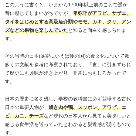
このように書くと、いまから1700年以上前のことで遥か
昔に感じてしまいがちですが、
卑弥呼がアワビ、サザエ、
タイをはじめとする高級魚介類やモモ、カキ、クリ、アン
ズなどの果物を楽しんでいた
と知ると面白く感じられま
す。
その当時の日本(厳密にいえば倭の国)の食文化について数
多くの文献を参考に考察されており、「食」に引きずられ
て歴史にも興味が湧き上がり、非常におもしろかったで
す。
日本の歴史に名を残し、学校の教科書に必ず登場する古代
日本の重要人物が、
焼き肉や鴨、スッポン、アワビ、エ
ビ、カニ、チーズ
など現代の日本人から見ても美味しいと
感じる食生活を送っていたとわかると親近感が湧くもので
す。