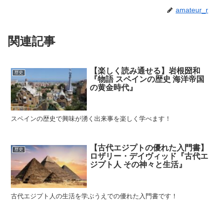
amateur_r
関連記事
【楽しく読み通せる】岩根圀和
歴史
『物語 スペインの歴史 海洋帝国
の黄金時代』
スペインの歴史で興味が湧く出来事を楽しく学べます！
【古代エジプトの優れた入門書】
歴史
ロザリー・デイヴィッド『古代エ
ジプト人 その神々と生活』
古代エジプト人の生活を学ぶうえでの優れた入門書です！