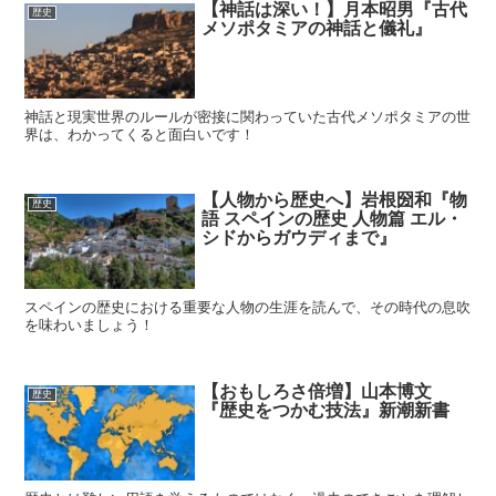
【神話は深い！】月本昭男『古代
歴史
メソポタミアの神話と儀礼』
神話と現実世界のルールが密接に関わっていた古代メソポタミアの世
界は、わかってくると面白いです！
【人物から歴史へ】岩根圀和『物
歴史
語 スペインの歴史 人物篇 エル・
シドからガウディまで』
スペインの歴史における重要な人物の生涯を読んで、その時代の息吹
を味わいましょう！
【おもしろさ倍増】山本博文
歴史
『歴史をつかむ技法』新潮新書