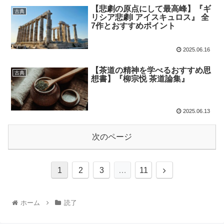
【悲劇の原点にして最高峰】『ギ
古典
リシア悲劇I アイスキュロス』 全
7作とおすすめポイント
2025.06.16
【茶道の精神を学べるおすすめ思
古典
想書】『柳宗悦 茶道論集』
2025.06.13
次のページ
1
2
3
…
11
ホーム
読了