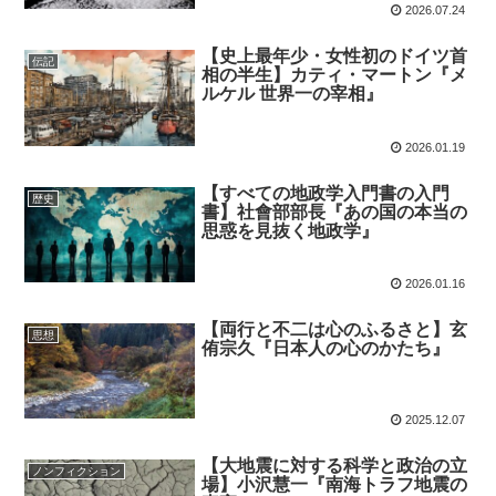
2026.07.24
【史上最年少・女性初のドイツ首
伝記
相の半生】カティ・マートン『メ
ルケル 世界一の宰相』
2026.01.19
【すべての地政学入門書の入門
歴史
書】社會部部長『あの国の本当の
思惑を見抜く地政学』
2026.01.16
【両行と不二は心のふるさと】玄
思想
侑宗久『日本人の心のかたち』
2025.12.07
【大地震に対する科学と政治の立
ノンフィクション
場】小沢慧一『南海トラフ地震の