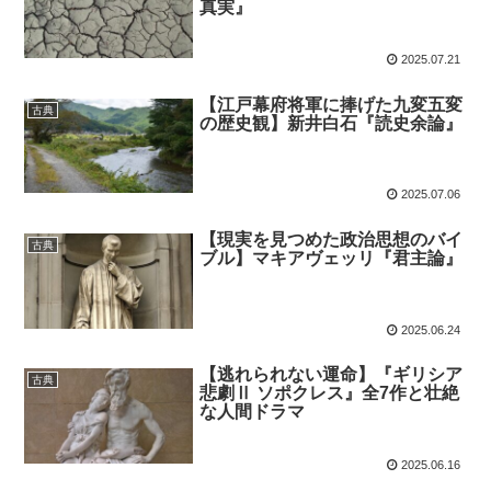
真実』
2025.07.21
【江戸幕府将軍に捧げた九変五変
古典
の歴史観】新井白石『読史余論』
2025.07.06
【現実を見つめた政治思想のバイ
古典
ブル】マキアヴェッリ『君主論』
2025.06.24
【逃れられない運命】『ギリシア
古典
悲劇Ⅱ ソポクレス』全7作と壮絶
な人間ドラマ
2025.06.16