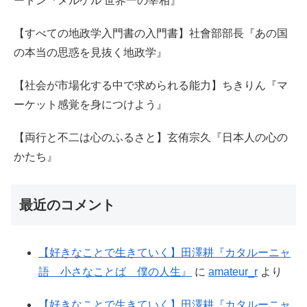
ートン『メルケル 世界一の宰相』
【すべての地政学入門書の入門書】社會部部長『あの国
の本当の思惑を見抜く地政学』
【社会が市場化する中で求められる能力】ちきりん『マ
ーケット感覚を身につけよう』
【両行と不二は心のふるさと】玄侑宗久『日本人の心の
かたち』
最近のコメント
【好きなことで生きていく】田澤耕『カタルーニャ
語 小さなことば 僕の人生』
に
amateur_r
より
【好きなことで生きていく】田澤耕『カタルーニャ