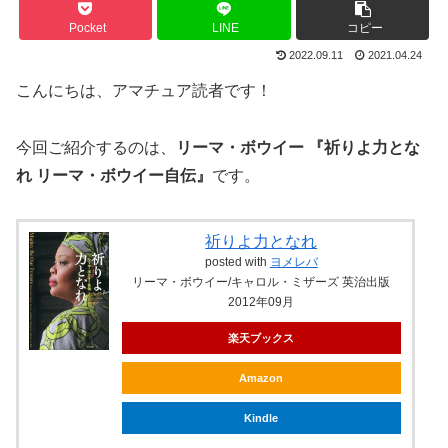
Pocket
LINE
コピー
2022.09.11
2021.04.24
こんにちは、アマチュア読者です！
今回ご紹介するのは、
リーマ・ボウイー 『祈りよ力とな
れ リーマ・ボウイー自伝』
です。
祈りよ力となれ
posted with
ヨメレバ
リーマ・ボウイー/キャロル・ミザーズ 英治出版
2012年09月
楽天ブックス
Amazon
Kindle