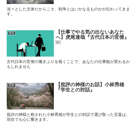
淡々とした文体だからこそ、戦争とはいかなるものかが伝わってきま
す。
【仕事でやる気の出ないあなた
歴史
へ】虎尾達哉『古代日本の官僚』
￼
古代日本の官僚の働きぶりを覗くことで、あなたの仕事観が変わるか
もしれません
【批評の神様のお話】小林秀雄
思想
『学生との対話』
批評の神様と称された小林秀雄が学生との対話で選び取った言葉は、
現在でも心に響きます。