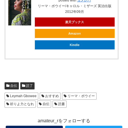
posted with
ヨメレバ
リーマ・ボウイー/キャロル・ミザーズ 英治出版
2012年09月
楽天ブックス
Amazon
Kindle
自伝
読了
Leymah Gbowee
おすすめ
リーマ・ボウイー
祈りよ力となれ
自伝
読書
amateur_rをフォローする