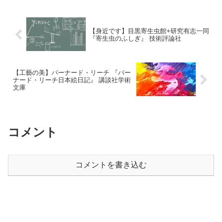
【身近です】目黒寄生虫館+研究有志一同
『寄生虫のふしぎ』 技術評論社
【工藝の美】バーナード・リーチ 『バー
ナード・リーチ日本絵日記』 講談社学術
文庫
コメント
コメントを書き込む