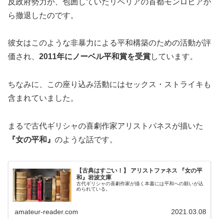
反政府勢力が、包囲していたリベリアの首都モンロビアか
ら撤退したのです。
彼女はこのような非暴力による平和構築のための活動が評
価され、
2011年にノーベル平和賞を受賞
しています。
ちなみに、この座り込み活動にはセックス・ストライキも
含まれていました。
まるで古代ギリシャの喜劇作家アリストパネスが描いた
『女の平和』
のような話です。
【古典はすごい！】 アリストファネス 『女の平
和』岩波文庫
古代ギリシャの喜劇作家が描く本書には平和への願いが込
められている。
amateur-reader.com
2021.03.08