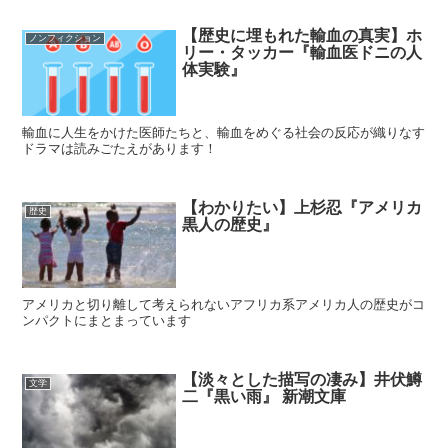
【歴史に埋もれた輸血の真実】ホ
ノンフィクション
リー・タッカー『輸血医ドニの人
体実験』
輸血に人生をかけた医師たちと、輸血をめぐる社会の反応が織りなす
ドラマは読みごたえがあります！
【わかりたい】上杉忍『アメリカ
歴史
黒人の歴史』
アメリカと切り離して考えられないアフリカ系アメリカ人の歴史がコ
ンパクトにまとまっています
【淡々とした描写の凄み】井伏鱒
文学
二『黒い雨』 新潮文庫