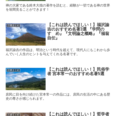
禅の大家である鈴木大拙の著作を読むと、経験が一切である禅の世界
を垣間見ることができます！
【これは読んでほしい！】福沢諭
読書まとめ
吉のおすすめ名著3選 『学問の
すゝめ』『文明論之概略』『福翁
自伝』
福沢諭吉の作品は、明治という時代を超えて、現代人にもこれから歩
んでいく人生のヒントを与えてくれる名著です。
【これは読んでほしい！】民俗学
読書まとめ
者 宮本常一のおすすめ名著5選
庶民に目を向け続けた宮本常一の作品には、庶民の生活の中にある歴
史の尊さが感じられます。
【これは読んでほしい！】哲学者
読書まとめ