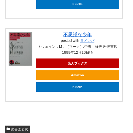
Kindle
不思議な少年
posted with
ヨメレバ
トウェイン，M．（マーク）/中野 好夫 岩波書店
1999年12月16日頃
楽天ブックス
Amazon
Kindle
読書まとめ