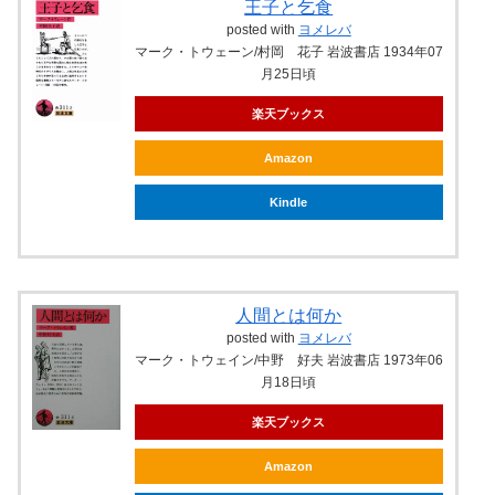
王子と乞食
posted with
ヨメレバ
マーク・トウェーン/村岡 花子 岩波書店 1934年07
月25日頃
楽天ブックス
Amazon
Kindle
人間とは何か
posted with
ヨメレバ
マーク・トウェイン/中野 好夫 岩波書店 1973年06
月18日頃
楽天ブックス
Amazon