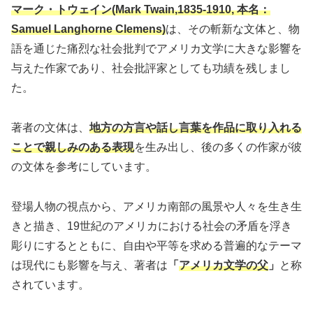
マーク・トウェイン(Mark Twain,1835-1910, 本名：
Samuel Langhorne Clemens)
は、その斬新な文体と、物
語を通じた痛烈な社会批判でアメリカ文学に大きな影響を
与えた作家であり、社会批評家としても功績を残しまし
た。
著者の文体は、
地方の方言や話し言葉を作品に取り入れる
ことで親しみのある表現
を生み出し、後の多くの作家が彼
の文体を参考にしています。
登場人物の視点から、アメリカ南部の風景や人々を生き生
きと描き、19世紀のアメリカにおける社会の矛盾を浮き
彫りにするとともに、自由や平等を求める普遍的なテーマ
は現代にも影響を与え、著者は
「
アメリカ文学の父
」
と称
されています。