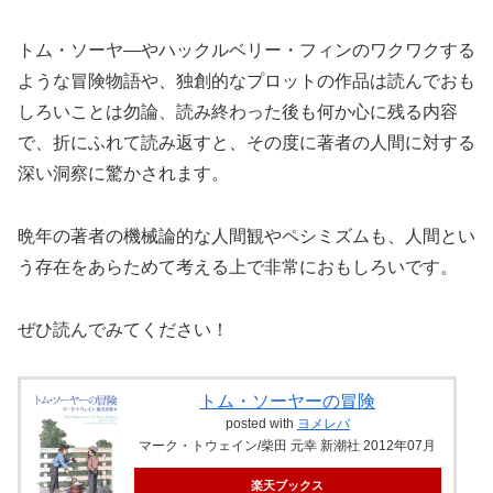
トム・ソーヤ―やハックルベリー・フィンのワクワクする
ような冒険物語や、独創的なプロットの作品は読んでおも
しろいことは勿論、読み終わった後も何か心に残る内容
で、折にふれて読み返すと、その度に著者の人間に対する
深い洞察に驚かされます。
晩年の著者の機械論的な人間観やペシミズムも、人間とい
う存在をあらためて考える上で非常におもしろいです。
ぜひ読んでみてください！
トム・ソーヤーの冒険
posted with
ヨメレバ
マーク・トウェイン/柴田 元幸 新潮社 2012年07月
楽天ブックス