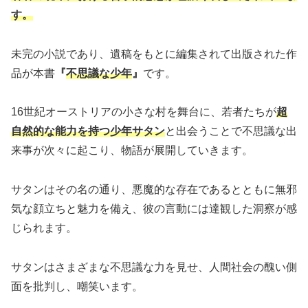
す。
未完の小説であり、遺稿をもとに編集されて出版された作
品が本書
『
不思議な少年
』
です。
16世紀オーストリアの小さな村を舞台に、若者たちが
超
自然的な能力を持つ少年サタン
と出会うことで不思議な出
来事が次々に起こり、物語が展開していきます。
サタンはその名の通り、悪魔的な存在であるとともに無邪
気な顔立ちと魅力を備え、彼の言動には達観した洞察が感
じられます。
サタンはさまざまな不思議な力を見せ、人間社会の醜い側
面を批判し、嘲笑います。