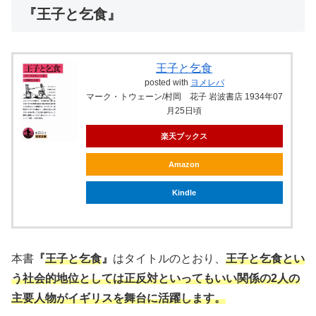
『王子と乞食』
王子と乞食
posted with
ヨメレバ
マーク・トウェーン/村岡 花子 岩波書店 1934年07
月25日頃
楽天ブックス
Amazon
Kindle
本書
『
王子と乞食
』
はタイトルのとおり、
王子と乞食とい
う社会的地位としては正反対といってもいい関係の2人の
主要人物がイギリスを舞台に活躍します。