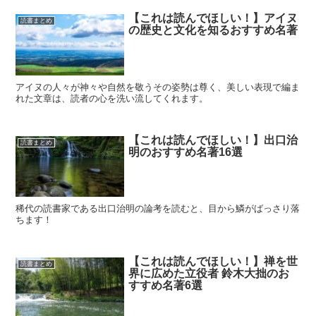
【これは読んでほしい！】アイヌ
読書まとめ
の歴史と文化を知るおすすめ名著
アイヌの人々が神々や自然を敬うその姿勢は尊く、美しい表現で編ま
れた文章は、読者の心を洗い流してくれます。
【これは読んでほしい！】出口治
読書まとめ
明のおすすめ名著16選
稀代の読書家である出口治明の論考を読むと、目から鱗がばっさり落
ちます！
【これは読んでほしい！】禅を世
読書まとめ
界に広めた立役者 鈴木大拙のお
すすめ名著6選