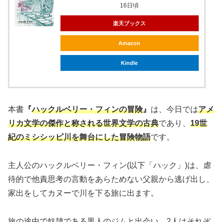
16日頃
楽天ブックス
Amazon
Kindle
本書
『
ハックルベリー・フィンの冒険
』
は、今日では
アメ
リカ文学の傑作と称される世界文学の古典
であり、
19世
紀のミシシッピ川を舞台にした冒険物語
です。
主人公のハックルベリー・フィン(以下「ハック」)は、虐
待的で他責思考の言動をあらためない父親から逃げ出し、
家出をしてカヌーで川を下る旅に出ます。
旅の途中で奴隷である黒人のジムと出会い、2人はそれぞ