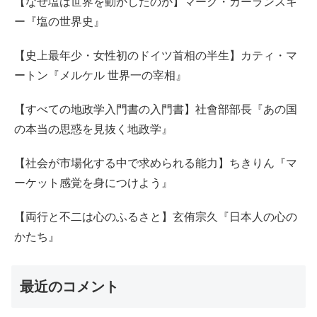
【なぜ塩は世界を動かしたのか】マーク・カーランスキ
ー『塩の世界史』
【史上最年少・女性初のドイツ首相の半生】カティ・マ
ートン『メルケル 世界一の宰相』
【すべての地政学入門書の入門書】社會部部長『あの国
の本当の思惑を見抜く地政学』
【社会が市場化する中で求められる能力】ちきりん『マ
ーケット感覚を身につけよう』
【両行と不二は心のふるさと】玄侑宗久『日本人の心の
かたち』
最近のコメント