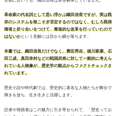
京都においても、織田信長は座を解体していません。
革命家の代名詞として思い浮かぶ織田信長ですが、実は既
存のシステムを根こそぎ否定するのではなく、むしろ既得
権者と折り合いをつけて、漸進的な改革を行っていたので
はないか
という見解には目から鱗が落ちます。
本書では、織田信長だけでなく、豊臣秀吉、徳川家康、石
田三成、真田幸村などの戦国武将に対して一般的に考えら
れている人物像が、歴史学の観点からファクトチェックさ
れています。
歴史小説や時代劇では、歴史的に著名な人物たちが舞台で
輝きを放ち、生き生きと活躍します。
読者や視聴者はこの魅力に引き寄せられて、「歴史ってお