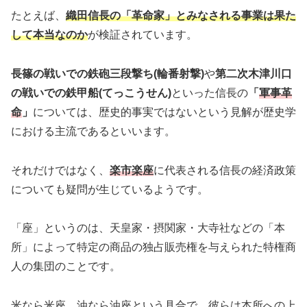
たとえば、
織田信長の「革命家」とみなされる事業は果た
して本当なのか
が検証されています。
長篠の戦いでの鉄砲三段撃ち(輪番射撃)
や
第二次木津川口
の戦いでの鉄甲船(てっこうせん)
といった信長の
「
軍事革
命
」
については、歴史的事実ではないという見解が歴史学
における主流であるといいます。
それだけではなく、
楽市楽座
に代表される信長の経済政策
についても疑問が生じているようです。
「座」というのは、天皇家・摂関家・大寺社などの「本
所」によって特定の商品の独占販売権を与えられた特権商
人の集団のことです。
米なら米座、油なら油座という具合で、彼らは本所への上