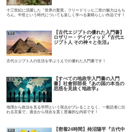
十三世紀に活躍した「世界の驚異」フリードリッヒ二世の魅力はもち
ろん、中世という時代についても楽しく学べる素晴らしい作品です！
【古代エジプトの優れた入門書】
歴史
ロザリー・デイヴィッド『古代エ
ジプト人 その神々と生活』
古代エジプト人の生活を学ぶうえでの優れた入門書です！
【すべての地政学入門書の入門
歴史
書】社會部部長『あの国の本当の
思惑を見抜く地政学』
地理から政治を見る学問という視点がブレることなく、一般読者に伝
わる言葉で、過去から現在を貫く普遍的な内容です！
【密着24時間】柿沼陽平『古代中
歴史