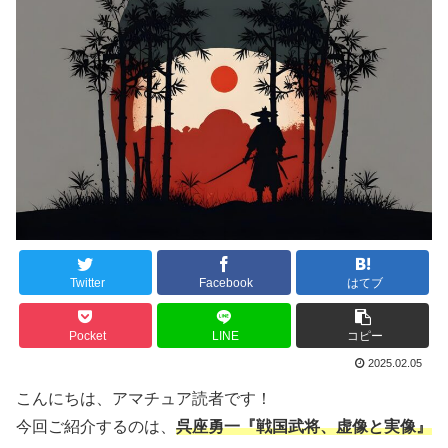
Twitter
Facebook
はてブ
Pocket
LINE
コピー
2025.02.05
こんにちは、アマチュア読者です！
今回ご紹介するのは、
呉座勇一『戦国武将、虚像と実像』