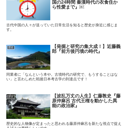
国の24時間 秦漢時代の衣食住か
ら性愛まで』￼
古代中国の人々が送っていた日常生活を知ると歴史が身近に感じま
す。
【発掘と研究の集大成！】近藤義
歴史
郎『前方後円墳の時代』
同業者に「なんという本や。古墳時代の研究で、もうすることはな
い」と言わしめた戦後日本考古学の到達点です！
【波乱万丈の人生】仁藤敦史『藤
歴史
原仲麻呂 古代王権を動かした異
能の政治家』
歴史的な人物像が定まったと思われる藤原仲麻呂を新たな視点で捉え