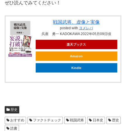
ぜひ読んでみてください！
戦国武将、虚像と実像
posted with
ヨメレバ
呉座 勇一 KADOKAWA 2022年05月09日頃
楽天ブックス
Amazon
Kindle
歴史
おすすめ
ファクトチェック
戦国武将
日本史
歴史
読書