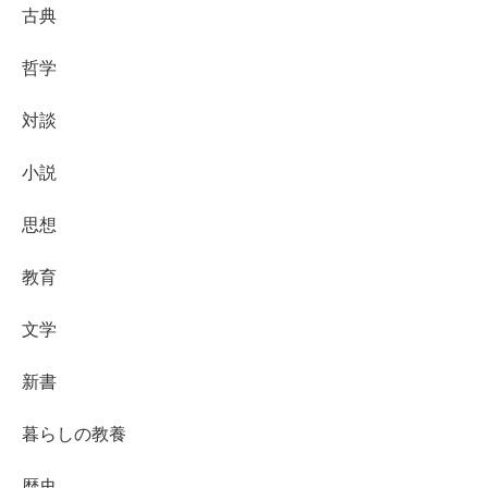
古典
哲学
対談
小説
思想
教育
文学
新書
暮らしの教養
歴史