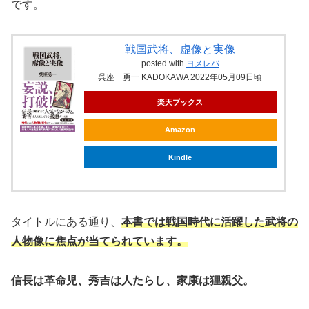
です。
戦国武将、虚像と実像
posted with
ヨメレバ
呉座 勇一 KADOKAWA 2022年05月09日頃
楽天ブックス
Amazon
Kindle
タイトルにある通り、
本書では戦国時代に活躍した武将の
人物像に焦点が当てられています。
信長は革命児、秀吉は人たらし、家康は狸親父。