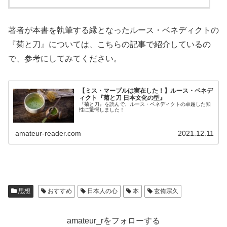
著者が本書を執筆する縁となったルース・ベネディクトの
『菊と刀』については、こちらの記事で紹介しているの
で、参考にしてみてください。
【ミス・マープルは実在した！】ルース・ベネデ
ィクト『菊と刀 日本文化の型』
『菊と刀』を読んで、ルース・ベネディクトの卓越した知
性に驚愕しました！
amateur-reader.com
2021.12.11
思想
おすすめ
日本人の心
本
玄侑宗久
amateur_rをフォローする