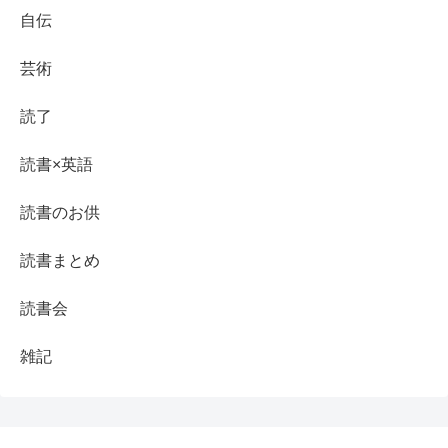
自伝
芸術
読了
読書×英語
読書のお供
読書まとめ
読書会
雑記