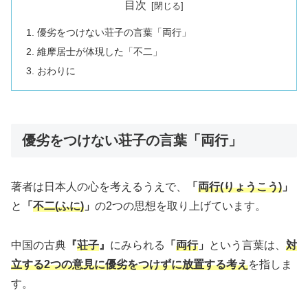
目次
優劣をつけない荘子の言葉「両行」
維摩居士が体現した「不二」
おわりに
優劣をつけない荘子の言葉「両行」
著者は日本人の心を考えるうえで、
「
両行(りょうこう)
」
と
「
不二(ふに)
」
の2つの思想を取り上げています。
中国の古典
『
荘子
』
にみられる
「
両行
」
という言葉は、
対
立する2つの意見に優劣をつけずに放置する考え
を指しま
す。