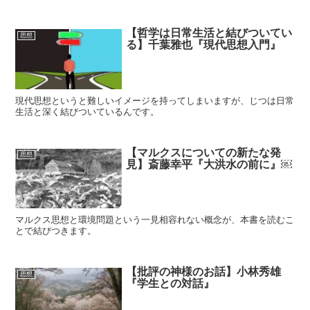
【哲学は日常生活と結びついてい
思想
る】千葉雅也『現代思想入門』
現代思想というと難しいイメージを持ってしまいますが、じつは日常
生活と深く結びついているんです。
【マルクスについての新たな発
思想
見】斎藤幸平『大洪水の前に』￼
マルクス思想と環境問題という一見相容れない概念が、本書を読むこ
とで結びつきます。
【批評の神様のお話】小林秀雄
思想
『学生との対話』