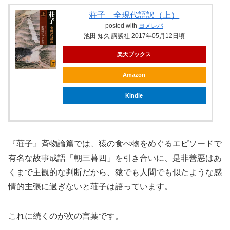
荘子 全現代語訳（上）
posted with
ヨメレバ
池田 知久 講談社 2017年05月12日頃
楽天ブックス
Amazon
Kindle
『荘子』斉物論篇では、猿の食べ物をめぐるエピソードで
有名な故事成語「朝三暮四」を引き合いに、是非善悪はあ
くまで主観的な判断だから、猿でも人間でも似たような感
情的主張に過ぎないと荘子は語っています。
これに続くのが次の言葉です。