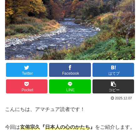
Twitter
Facebook
はてブ
Pocket
LINE
コピー
2025.12.07
こんにちは、アマチュア読者です！
今回は
玄侑宗久
『
日本人の心のかたち
』
をご紹介します。