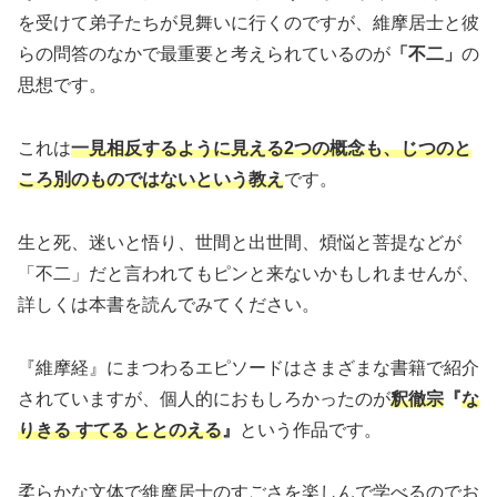
を受けて弟子たちが見舞いに行くのですが、維摩居士と彼
らの問答のなかで最重要と考えられているのが
「不二」
の
思想です。
これは
一見相反するように見える2つの概念も、じつのと
ころ別のものではないという教え
です。
生と死、迷いと悟り、世間と出世間、煩悩と菩提などが
「不二」だと言われてもピンと来ないかもしれませんが、
詳しくは本書を読んでみてください。
『維摩経』にまつわるエピソードはさまざまな書籍で紹介
されていますが、個人的におもしろかったのが
釈徹宗
『
な
りきる すてる ととのえる
』
という作品です。
柔らかな文体で維摩居士のすごさを楽しんで学べるのでお