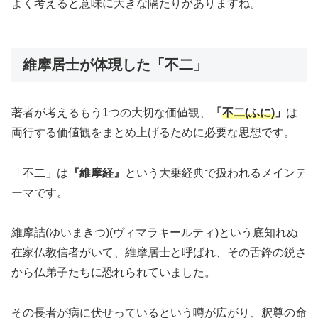
よく考えると意味に大きな隔たりがありますね。
維摩居士が体現した「不二」
著者が考えるもう1つの大切な価値観、
「
不二(ふに)
」
は
両行する価値観をまとめ上げるために必要な思想です。
「不二」は
『維摩経』
という大乗経典で扱われるメインテ
ーマです。
維摩詰(ゆいまきつ)(ヴィマラキールティ)という底知れぬ
在家仏教信者がいて、維摩居士と呼ばれ、その舌鋒の鋭さ
から仏弟子たちに恐れられていました。
その長者が病に伏せっているという噂が広がり、釈尊の命