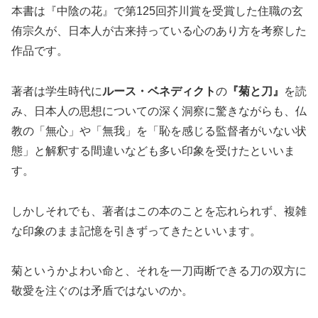
本書は『中陰の花』で第125回芥川賞を受賞した住職の玄
侑宗久が、日本人が古来持っている心のあり方を考察した
作品です。
著者は学生時代に
ルース・ベネディクト
の
『菊と刀』
を読
み、日本人の思想についての深く洞察に驚きながらも、仏
教の「無心」や「無我」を「恥を感じる監督者がいない状
態」と解釈する間違いなども多い印象を受けたといいま
す。
しかしそれでも、著者はこの本のことを忘れられず、複雑
な印象のまま記憶を引きずってきたといいます。
菊というかよわい命と、それを一刀両断できる刀の双方に
敬愛を注ぐのは矛盾ではないのか。