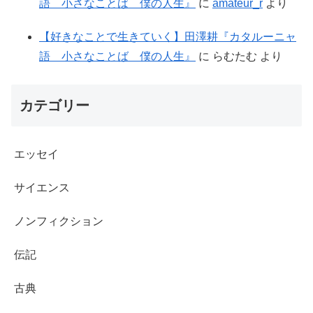
語 小さなことば 僕の人生』
に
amateur_r
より
【好きなことで生きていく】田澤耕『カタルーニャ
語 小さなことば 僕の人生』
に
らむたむ
より
カテゴリー
エッセイ
サイエンス
ノンフィクション
伝記
古典