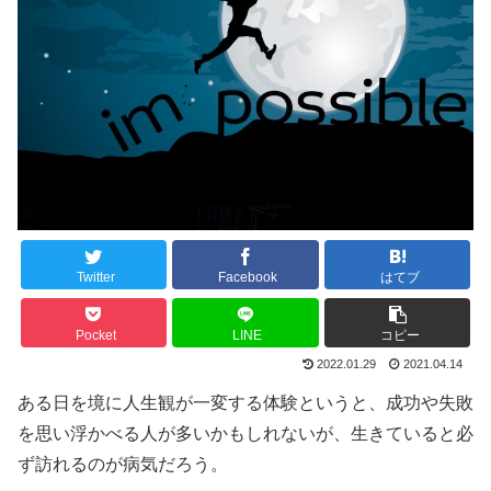
Twitter
Facebook
はてブ
Pocket
LINE
コピー
2022.01.29
2021.04.14
ある日を境に人生観が一変する体験というと、成功や失敗
を思い浮かべる人が多いかもしれないが、生きていると必
ず訪れるのが病気だろう。