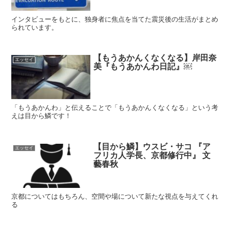
インタビューをもとに、独身者に焦点を当てた震災後の生活がまとめ
られています。
【もうあかんくなくなる】岸田奈
エッセイ
美『もうあかんわ日記』￼
「もうあかんわ」と伝えることで「もうあかんくなくなる」という考
えは目から鱗です！
【目から鱗】ウスビ・サコ 『ア
エッセイ
フリカ人学長、京都修行中』 文
藝春秋
京都についてはもちろん、空間や場について新たな視点を与えてくれ
る