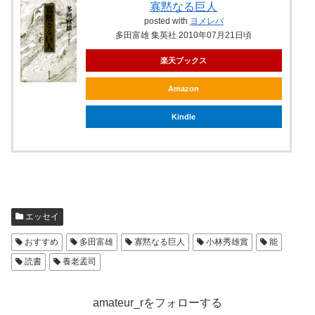
寡黙なる巨人
posted with
ヨメレバ
多田富雄 集英社 2010年07月21日頃
楽天ブックス
Amazon
Kindle
エッセイ
おすすめ
多田富雄
寡黙なる巨人
小林秀雄賞
能
読書
養老孟司
amateur_rをフォローする