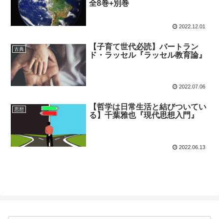
全8巻+別巻
2022.12.01
【子育て世代必読】バートラン
古典
ド・ラッセル『ラッセル教育論』
2022.07.06
【哲学は日常生活と結びついてい
思想
る】千葉雅也『現代思想入門』
2022.06.13