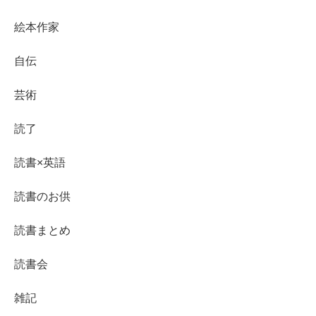
絵本作家
自伝
芸術
読了
読書×英語
読書のお供
読書まとめ
読書会
雑記