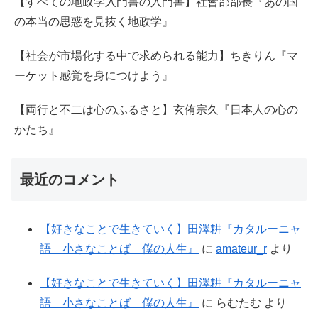
【すべての地政学入門書の入門書】社會部部長『あの国
の本当の思惑を見抜く地政学』
【社会が市場化する中で求められる能力】ちきりん『マ
ーケット感覚を身につけよう』
【両行と不二は心のふるさと】玄侑宗久『日本人の心の
かたち』
最近のコメント
【好きなことで生きていく】田澤耕『カタルーニャ
語 小さなことば 僕の人生』
に
amateur_r
より
【好きなことで生きていく】田澤耕『カタルーニャ
語 小さなことば 僕の人生』
に
らむたむ
より