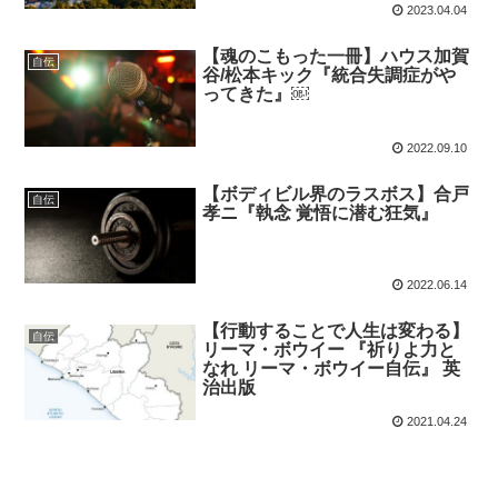
2023.04.04
【魂のこもった一冊】ハウス加賀
自伝
谷/松本キック『統合失調症がや
ってきた』￼
2022.09.10
【ボディビル界のラスボス】合戸
自伝
孝ニ『執念 覚悟に潜む狂気』
2022.06.14
【行動することで人生は変わる】
自伝
リーマ・ボウイー 『祈りよ力と
なれ リーマ・ボウイー自伝』 英
治出版
2021.04.24