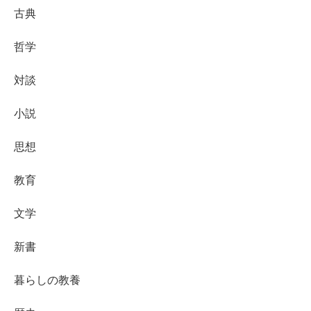
古典
哲学
対談
小説
思想
教育
文学
新書
暮らしの教養