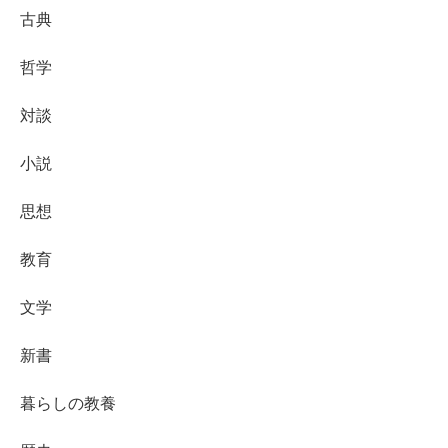
古典
哲学
対談
小説
思想
教育
文学
新書
暮らしの教養